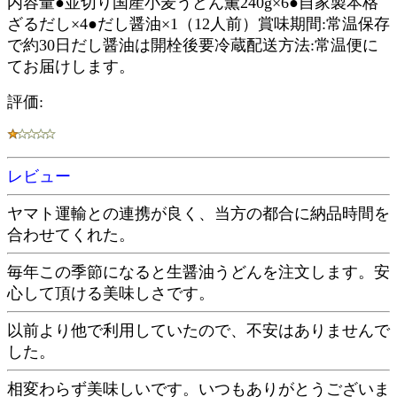
内容量●並切り国産小麦うどん薫240g×6●自家製本格
ざるだし×4●だし醤油×1（12人前）賞味期間:常温保存
で約30日だし醤油は開栓後要冷蔵配送方法:常温便に
てお届けします。
評価:
レビュー
ヤマト運輸との連携が良く、当方の都合に納品時間を
合わせてくれた。
毎年この季節になると生醤油うどんを注文します。安
心して頂ける美味しさです。
以前より他で利用していたので、不安はありませんで
した。
相変わらず美味しいです。いつもありがとうございま