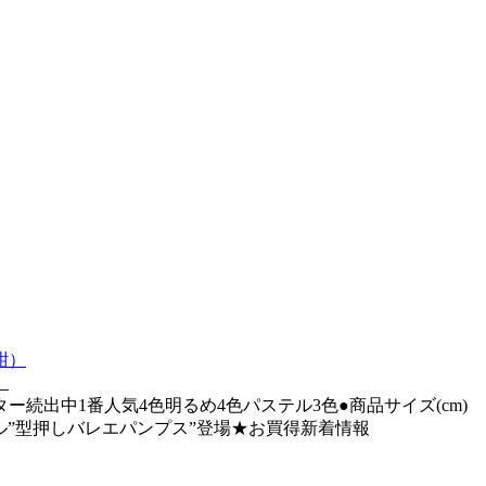
）
出中1番人気4色明るめ4色パステル3色●商品サイズ(cm)
デル”型押しバレエパンプス”登場★お買得新着情報