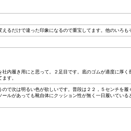
変えるだけで違った印象になるので重宝してます。他のいろも
を社内履き用にと思って。２足目です。底のゴムが適度に厚く
てます。
うので次は明るい色が欲しいです。普段は２２，５センチを履
ソールがあっても靴自体にクッション性が無く一日履いている
。