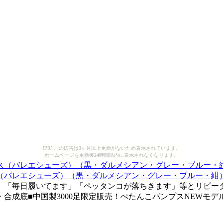
[PR] この広告は3ヶ月以上更新がないため表示されています。
ホームページを更新後24時間以内に表示されなくなります。
（バレエシューズ）（黒・ダルメシアン・グレー・ブルー・紺
毎日履いてます」「ペッタンコが落ちきます」等とリピーター続
テル・合成底■中国製3000足限定販売！ぺたんこパンプスNEWモ