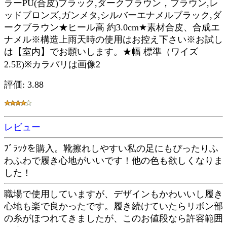
ラーPU(合皮)ブラック,ダークブラウン，ブラウン,レ
ッドブロンズ,ガンメタ,シルバーエナメルブラック,ダ
ークブラウン★ヒール高 約3.0cm★素材合皮、合成エ
ナメル※構造上雨天時の使用はお控え下さい※お試し
は【室内】でお願いします。★幅 標準（ワイズ
2.5E)※カラバリは画像2
評価: 3.88
レビュー
ﾌﾞﾗｯｸを購入。靴擦れしやすい私の足にもぴったりふ
わふわで履き心地がいいです！他の色も欲しくなりま
した！
職場で使用していますが、デザインもかわいいし履き
心地も楽で良かったです。履き続けていたらリボン部
の糸がほつれてきましたが、このお値段なら許容範囲