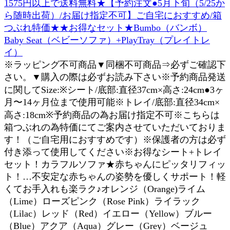
1575円以上で送料無料★【予約注文●5月下旬（5/25か
ら随時出荷）/お届け指定不可】ご自宅におすすめ/箱
つぶれ特価★★お得なセット★Bumbo（バンボ）
Baby Seat（ベビーソファ）+PlayTray（プレイトレ
イ）
※ラッピング不可商品▼同梱不可商品⇒必ずご確認下
さい。▼購入の際は必ずお読み下さい※予約商品発送
に関してSize:※シート/底部:直径37cm×高さ:24cm●3ヶ
月〜14ヶ月位まで使用可能※トレイ/底部:直径34cm×
高さ:18cm※予約商品の為お届け指定不可※こちらは
箱つぶれの為特価にてご案内させていただいておりま
す！（ご自宅用におすすめです）※保護者の方は必ず
付き添って使用してください※お得なシート+トレイ
セット！カラフルソファ★赤ちゃんにピッタリフィッ
ト！…不安定な赤ちゃんの姿勢を優しくサポート！軽
くてお手入れも楽ラク♪オレンジ（Orange)ライム
（Lime）ローズピンク（Rose Pink）ライラック
（Lilac）レッド（Red）イエロー（Yellow）ブルー
（Blue）アクア（Aqua）グレー（Grey）ベージュ