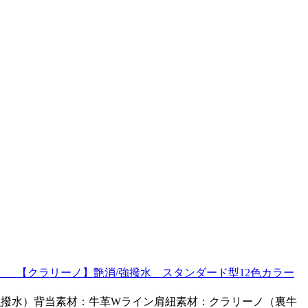
ン」 【クラリーノ】艶消/強撥水 スタンダード型12色カラー
・強撥水）背当素材：牛革Wライン肩紐素材：クラリーノ（裏牛