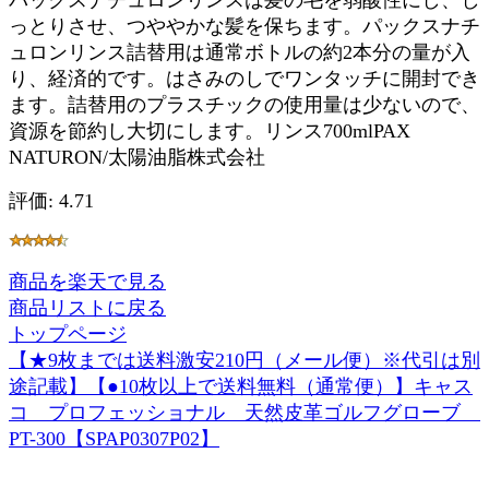
パックスナチュロンリンスは髪の毛を弱酸性にし、し
っとりさせ、つややかな髪を保ちます。パックスナチ
ュロンリンス詰替用は通常ボトルの約2本分の量が入
り、経済的です。はさみのしでワンタッチに開封でき
ます。詰替用のプラスチックの使用量は少ないので、
資源を節約し大切にします。リンス700mlPAX
NATURON/太陽油脂株式会社
評価: 4.71
商品を楽天で見る
商品リストに戻る
トップページ
【★9枚までは送料激安210円（メール便）※代引は別
途記載】【●10枚以上で送料無料（通常便）】キャス
コ プロフェッショナル 天然皮革ゴルフグローブ
PT-300【SPAP0307P02】