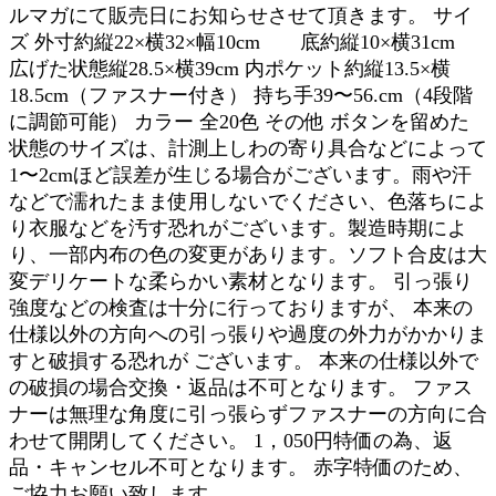
ルマガにて販売日にお知らせさせて頂きます。 サイ
ズ 外寸約縦22×横32×幅10cm 底約縦10×横31cm
広げた状態縦28.5×横39cm 内ポケット約縦13.5×横
18.5cm（ファスナー付き） 持ち手39〜56.cm（4段階
に調節可能） カラー 全20色 その他 ボタンを留めた
状態のサイズは、計測上しわの寄り具合などによって
1〜2cmほど誤差が生じる場合がございます。雨や汗
などで濡れたまま使用しないでください、色落ちによ
り衣服などを汚す恐れがございます。製造時期によ
り、一部内布の色の変更があります。ソフト合皮は大
変デリケートな柔らかい素材となります。 引っ張り
強度などの検査は十分に行っておりますが、 本来の
仕様以外の方向への引っ張りや過度の外力がかかりま
すと破損する恐れが ございます。 本来の仕様以外で
の破損の場合交換・返品は不可となります。 ファス
ナーは無理な角度に引っ張らずファスナーの方向に合
わせて開閉してください。 1，050円特価の為、返
品・キャンセル不可となります。 赤字特価のため、
ご協力お願い致します。