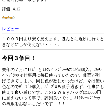
評価: 4.12
レビュー
１０００円より安く見えます。ほんとに近所に行くと
きなどにしか使えない・・・。
今回３個目！
去年の７月にﾈｲﾋﾞｰとﾐﾙｸﾃｨｰ×ﾌﾞﾗｯｸの２個購入。ﾐﾙｸﾃ
ｨｰ×ﾌﾞﾗｯｸは仕事用に毎日使っていたので、側面が剥
げてきてしまい、同じ色が欲しかったけど、今は無い
色なのでﾊﾟｰﾌﾟﾙ購入。ﾊﾟｰﾌﾟﾙも派手過ぎず、仕事にも
使えて良い感じです。この２Ｗａｙバッグは1,050円
に見えないって事で、評判良いです。ﾐﾙｸﾃｨｰ×ﾌﾞﾗｯｸ
の再販をお願いしたいです！！！