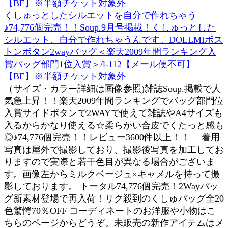
くしゅっとしたシルエットを自分で作れちゃう
♪74,776個完売！！Soup.9月号掲載！くしゅっとした
シルエット、自分で作れちゃうんです。DOLLMIボス
トンボタン2wayバッグ＜楽天2009年間ランキング入
賞バッグ部門1位入賞＞/l-112【メール便不可】
【BE】※半額チケット対象外
（サイズ・カラー詳細は画像参照)雑誌Soup.掲載で人
気急上昇！！楽天2009年間ランキングでバッグ部門位
入賞サイドボタンで2WAYで使えて雑誌やA4サイズも
入るからかなり使える☆柔らかい合皮でくたっと感も
◎♪74,776個完売！！レビュー3600件以上！！ 着用
写真は屋外で撮影しており、撮影後写真を加工してお
りますので実際と若干色目が異なる場合がございま
す。画像左からミルクベージュ×キャメルを持って撮
影しております。 トータル74,776個完売！2Wayバッ
グ新素材登場で再入荷！リク殺到のくしゅバッグ全20
色驚愕70％OFF コーディネートのお洋服や小物はこ
ちらのページからどうぞ。未販売の新作アイテムはメ