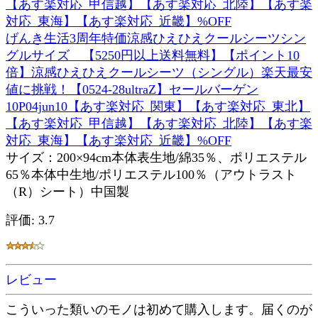
げんき生活3周年特価涼感ひえひえクールシーツシン
グルサイズ 【5250円以上送料無料】【ポイント10
倍】涼感ひえひえクールシーツ（シングル）楽天最安
値に挑戦！【0524-28ultraZ】セールバーゲン
10P04jun10【あす楽対応_関東】【あす楽対応_東北】
【あす楽対応_甲信越】【あす楽対応_北陸】【あす楽
対応_東海】【あす楽対応_近畿】%OFF
サイズ：200×94cm本体表生地/綿35％、ポリエステル
65％本体中生地/ポリエステル100％（アウトラスト
（R）シート）中国製
評価: 3.7
レビュー
こういった類いのモノは初めて購入します。届くのが